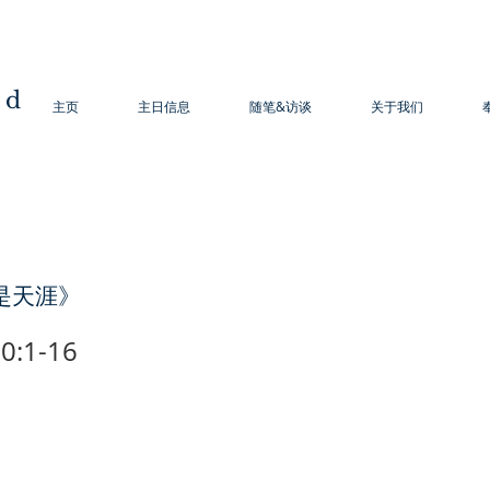
od
主页
主日信息
随笔&访谈
关于我们
是天涯》
:1-16