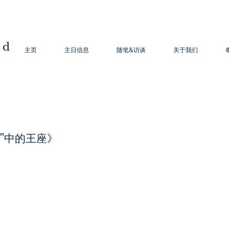
od
主页
主日信息
随笔&访谈
关于我们
”中的王座》