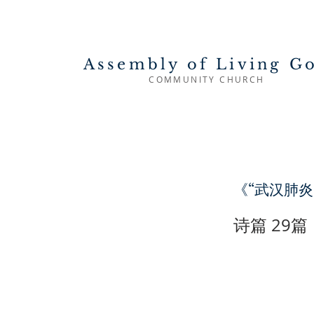
Assembly of Living G
COMMUNITY CHURCH
《“武汉肺炎
诗篇 29篇