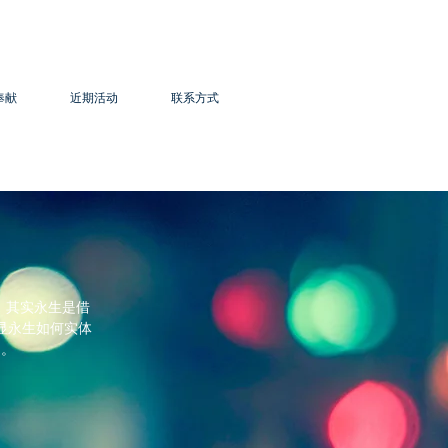
奉献
近期活动
联系方式
。其实永生是借
显永生如何实体
了。