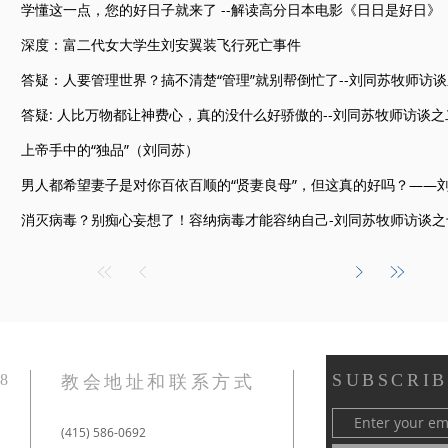
学懂这一点，您的好日子就来了 --解读高分日本电影《日日是好日》
深度：富二代女大学生刘安翼装飞行死亡事件
​答疑：人要管理世界？搞不清楚“管理”就别帮倒忙了--刘同苏牧师访
答疑: 人比万物都让神费心，真的没什么好骄傲的--刘同苏牧师访谈之
上帝手中的“独品”（刘同苏）
男人都希望妻子是对你百依百顺的“贤妻良母”，但这真的好吗？——
消灭病毒？别痴心妄想了！容纳病毒才能容纳自己-刘同苏牧师访谈之
SUBSCRIB
8
教会地址和联系方式
(415) 586-0692