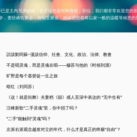
否已是主内兄弟姊妹，也不论您是何种身份，职位，我们都非常欢迎您的
学，查经祷告聚会，传福音聚会，姊妹团契都将以家一般的温暖等候您的
訪談劉同蘇~漫談信仰、社會、文化、政治、法律、教會
不是唱灵魂，而是灵魂在唱——穆苏与他的《时候到溜》
旷野是每个基督徒一生之旅
暗红（刘同苏）
《这！就是街舞》夫妻档《囍》感人至深中表达的 “无中生有”
汪峰新歌“二手灵魂”里，你中招了吗？
“二手”能触到“灵魂”吗？
左派右派观念越发对立的年代，什么才是真正的终极“自由”？