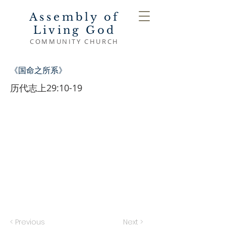
Assembly of
Living God
COMMUNITY CHURCH
《国命之所系》
历代志上29:10-19
< Previous
Next >