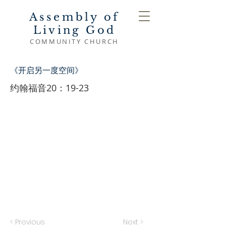
Assembly of
Living God
COMMUNITY CHURCH
《开启另一度空间》
约翰福音20：19-23
< Previous
Next >