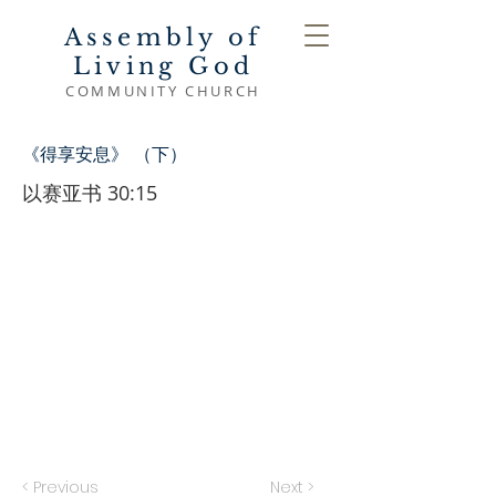
Assembly of
Living God
COMMUNITY CHURCH
《得享安息》 （下）
以赛亚书 30:15
< Previous
Next >