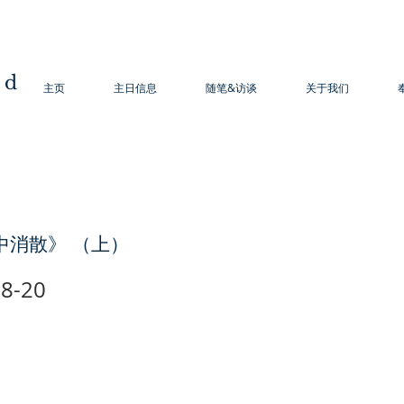
od
主页
主日信息
随笔&访谈
关于我们
中消散》 （上）
8-20