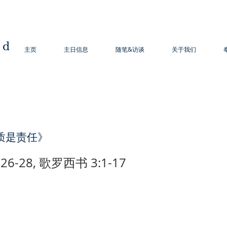
od
主页
主日信息
随笔&访谈
关于我们
质是责任》
6-28, 歌罗西书 3:1-17