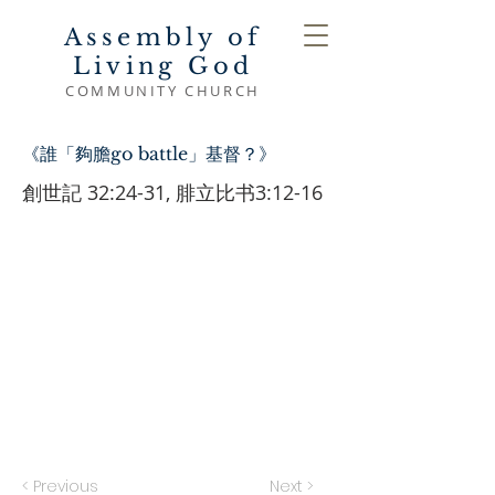
Assembly of
Living God
COMMUNITY CHURCH
《誰「夠膽go battle」基督？》
創世記 32:24-31, 腓立比书3:12-16
< Previous
Next >