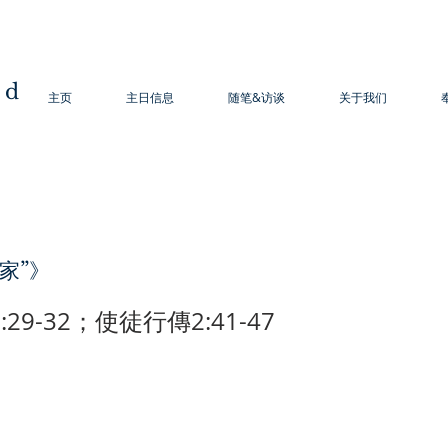
od
主页
主日信息
随笔&访谈
关于我们
家”》
29-32；使徒行傳2:41-47